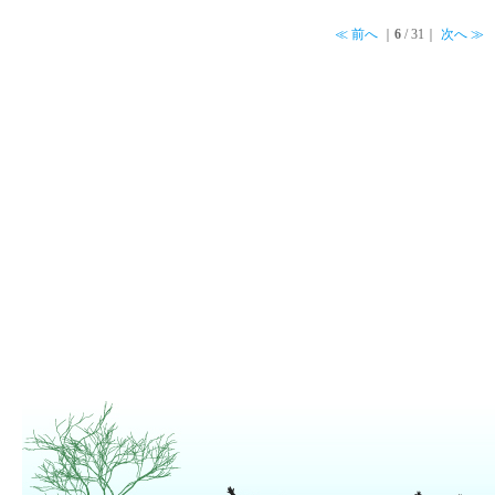
≪ 前へ
｜
6
/ 31｜
次へ ≫