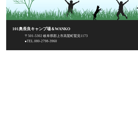
101奥長良キャンプ場＆WANKO
〒501-5302 岐阜県郡上市高鷲町鷲見1173
●TEL.080-2798-3960